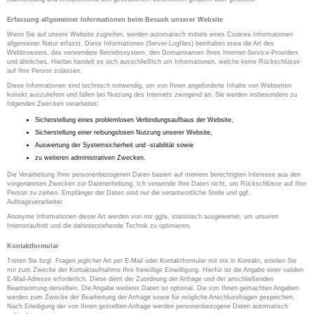
Erfassung allgemeiner Informationen beim Besuch unserer Website
Wenn Sie auf unsere Website zugreifen, werden automatisch mittels eines Cookies Informationen
allgemeiner Natur erfasst. Diese Informationen (Server-Logfiles) beinhalten etwa die Art des
Webbrowsers, das verwendete Betriebssystem, den Domainnamen Ihres Internet-Service-Providers
und ähnliches. Hierbei handelt es sich ausschließlich um Informationen, welche keine Rückschlüsse
auf Ihre Person zulassen.
Diese Informationen sind technisch notwendig, um von Ihnen angeforderte Inhalte von Webseiten
korrekt auszuliefern und fallen bei Nutzung des Internets zwingend an. Sie werden insbesondere zu
folgenden Zwecken verarbeitet:
Sicherstellung eines problemlosen Verbindungsaufbaus der Website,
Sicherstellung einer reibungslosen Nutzung unserer Website,
Auswertung der Systemsicherheit und -stabilität sowie
zu weiteren administrativen Zwecken.
Die Verarbeitung Ihrer personenbezogenen Daten basiert auf meinem berechtigten Interesse aus den
vorgenannten Zwecken zur Datenerhebung. Ich verwende Ihre Daten nicht, um Rückschlüsse auf Ihre
Person zu ziehen. Empfänger der Daten sind nur die verantwortliche Stelle und ggf.
Auftragsverarbeiter.
Anonyme Informationen dieser Art werden von mir ggfs. statistisch ausgewertet, um unseren
Internetauftritt und die dahinterstehende Technik zu optimieren.
Kontaktformular
Treten Sie bzgl. Fragen jeglicher Art per E-Mail oder Kontaktformular mit mir in Kontakt, erteilen Sie
mir zum Zwecke der Kontaktaufnahme Ihre freiwillige Einwilligung. Hierfür ist die Angabe einer validen
E-Mail-Adresse erforderlich. Diese dient der Zuordnung der Anfrage und der anschließenden
Beantwortung derselben. Die Angabe weiterer Daten ist optional. Die von Ihnen gemachten Angaben
werden zum Zwecke der Bearbeitung der Anfrage sowie für mögliche Anschlussfragen gespeichert.
Nach Erledigung der von Ihnen gestellten Anfrage werden personenbezogene Daten automatisch