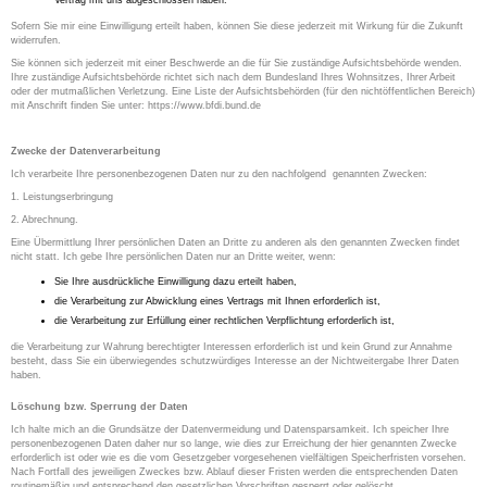
Vertrag mit uns abgeschlossen haben.
Sofern Sie mir eine Einwilligung erteilt haben, können Sie diese jederzeit mit Wirkung für die Zukunft
widerrufen.
Sie können sich jederzeit mit einer Beschwerde an die für Sie zuständige Aufsichtsbehörde wenden.
Ihre zuständige Aufsichtsbehörde richtet sich nach dem Bundesland Ihres Wohnsitzes, Ihrer Arbeit
oder der mutmaßlichen Verletzung. Eine Liste der Aufsichtsbehörden (für den nichtöffentlichen Bereich)
mit Anschrift finden Sie unter: https://www.bfdi.bund.de
Zwecke der Datenverarbeitung
Ich verarbeite Ihre personenbezogenen Daten nur zu den nachfolgend genannten Zwecken:
1. Leistungserbringung
2. Abrechnung.
Eine Übermittlung Ihrer persönlichen Daten an Dritte zu anderen als den genannten Zwecken findet
nicht statt. Ich gebe Ihre persönlichen Daten nur an Dritte weiter, wenn:
Sie Ihre ausdrückliche Einwilligung dazu erteilt haben,
die Verarbeitung zur Abwicklung eines Vertrags mit Ihnen erforderlich ist,
die Verarbeitung zur Erfüllung einer rechtlichen Verpflichtung erforderlich ist,
die Verarbeitung zur Wahrung berechtigter Interessen erforderlich ist und kein Grund zur Annahme
besteht, dass Sie ein überwiegendes schutzwürdiges Interesse an der Nichtweitergabe Ihrer Daten
haben.
Löschung bzw. Sperrung der Daten
Ich halte mich an die Grundsätze der Datenvermeidung und Datensparsamkeit. Ich speicher Ihre
personenbezogenen Daten daher nur so lange, wie dies zur Erreichung der hier genannten Zwecke
erforderlich ist oder wie es die vom Gesetzgeber vorgesehenen vielfältigen Speicherfristen vorsehen.
Nach Fortfall des jeweiligen Zweckes bzw. Ablauf dieser Fristen werden die entsprechenden Daten
routinemäßig und entsprechend den gesetzlichen Vorschriften gesperrt oder gelöscht.